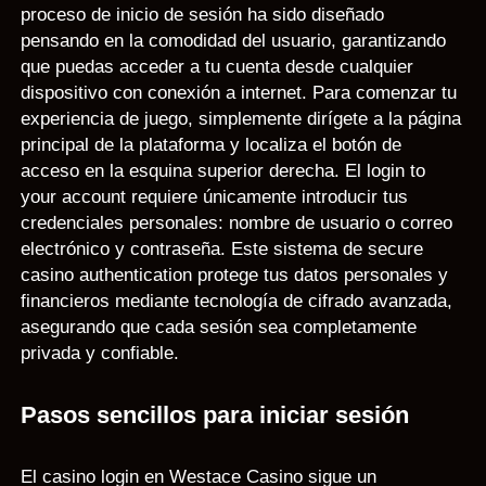
proceso de inicio de sesión ha sido diseñado
pensando en la comodidad del usuario, garantizando
que puedas acceder a tu cuenta desde cualquier
dispositivo con conexión a internet. Para comenzar tu
experiencia de juego, simplemente dirígete a la página
principal de la plataforma y localiza el botón de
acceso en la esquina superior derecha. El login to
your account requiere únicamente introducir tus
credenciales personales: nombre de usuario o correo
electrónico y contraseña. Este sistema de secure
casino authentication protege tus datos personales y
financieros mediante tecnología de cifrado avanzada,
asegurando que cada sesión sea completamente
privada y confiable.
Pasos sencillos para iniciar sesión
El casino login en Westace Casino sigue un