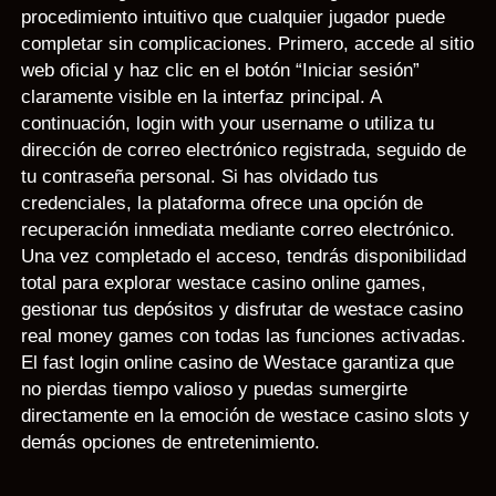
procedimiento intuitivo que cualquier jugador puede
completar sin complicaciones. Primero, accede al sitio
web oficial y haz clic en el botón “Iniciar sesión”
claramente visible en la interfaz principal. A
continuación, login with your username o utiliza tu
dirección de correo electrónico registrada, seguido de
tu contraseña personal. Si has olvidado tus
credenciales, la plataforma ofrece una opción de
recuperación inmediata mediante correo electrónico.
Una vez completado el acceso, tendrás disponibilidad
total para explorar westace casino online games,
gestionar tus depósitos y disfrutar de westace casino
real money games con todas las funciones activadas.
El fast login online casino de Westace garantiza que
no pierdas tiempo valioso y puedas sumergirte
directamente en la emoción de westace casino slots y
demás opciones de entretenimiento.