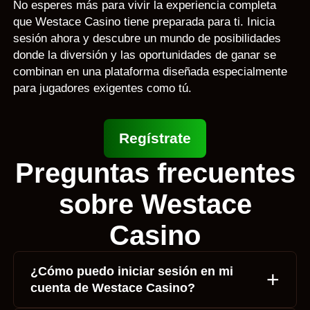
No esperes más para vivir la experiencia completa
que Westace Casino tiene preparada para ti. Inicia
sesión ahora y descubre un mundo de posibilidades
donde la diversión y las oportunidades de ganar se
combinan en una plataforma diseñada especialmente
para jugadores exigentes como tú.
Regístrate
Preguntas frecuentes
sobre Westace
Casino
¿Cómo puedo iniciar sesión en mi
cuenta de Westace Casino?