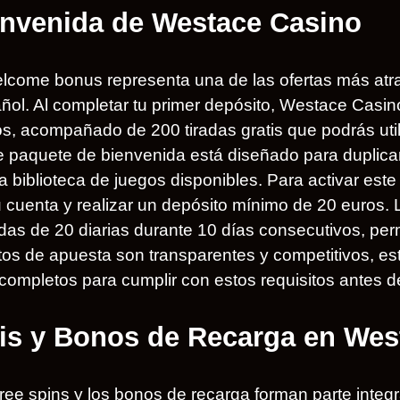
nvenida de Westace Casino
elcome bonus representa una de las ofertas más atr
añol. Al completar tu primer depósito, Westace Cas
, acompañado de 200 tiradas gratis que podrás util
e paquete de bienvenida está diseñado para duplicar 
sa biblioteca de juegos disponibles. Para activar e
r tu cuenta y realizar un depósito mínimo de 20 euros
ndas de 20 diarias durante 10 días consecutivos, per
itos de apuesta son transparentes y competitivos, es
completos para cumplir con estos requisitos antes d
tis y Bonos de Recarga en Wes
ee spins y los bonos de recarga forman parte integr