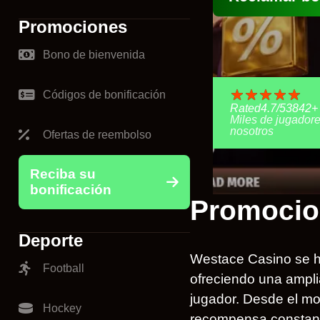
Promociones
Bono de bienvenida
Códigos de bonificación
Rated
4.7
/
5
3842
+
Miles de jugadore
nosotros
Ofertas de reembolso
Reciba su
bonificación
Promocio
Deporte
Westace Casino se h
Football
ofreciendo una ampli
jugador. Desde el mo
Hockey
recompensa constante