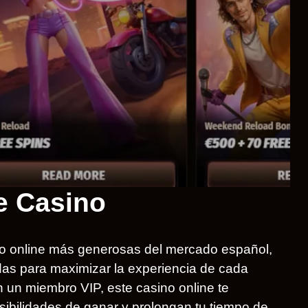
e Casino
o online más generosas del mercado español,
das para maximizar la experiencia de cada
n un miembro VIP, este casino online te
ibilidades de ganar y prolongan tu tiempo de