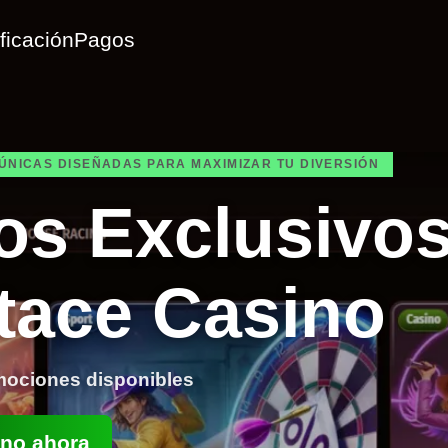
ficación
Pagos
ÚNICAS DISEÑADAS PARA MAXIMIZAR TU DIVERSIÓN
os Exclusivo
tace Casino
mociones disponibles
no ahora