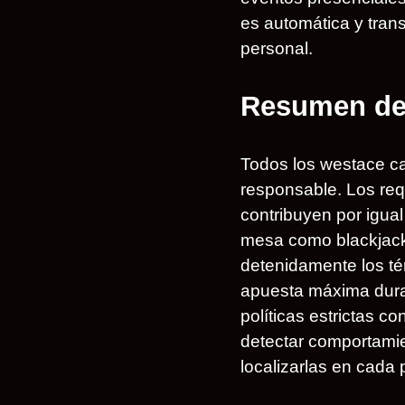
es automática y tran
personal.
Resumen de
Todos los westace ca
responsable. Los req
contribuyen por igual
mesa como blackjack 
detenidamente los tér
apuesta máxima duran
políticas estrictas 
detectar comportamie
localizarlas en cada