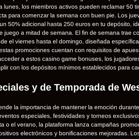
a lunes, los miembros activos pueden reclamar 50 tir
cta para comenzar la semana con buen pie. Los juev
un 50% adicional hasta 250 euros en tu depósito, i
e juego a mitad de semana. El fin de semana trae c
sde el viernes hasta el domingo, diseñada específi
 estas promociones cuentan con requisitos de apues
acceder a estos casino game bonuses, los jugadore
lir con los depósitos mínimos establecidos para cad
eciales y de Temporada de We
nde la importancia de mantener la emoción durante 
eventos especiales, festividades y torneos exclusi
o el verano, la plataforma lanza campañas promoci
spositivos electrónicos y bonificaciones mejoradas. 