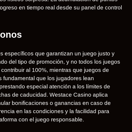
rogreso en tiempo real desde su panel de control
Bonos
 específicos que garantizan un juego justo y
do del tipo de promoción, y no todos los juegos
n contribuir al 100%, mientras que juegos de
s fundamental que los jugadores lean
prestando especial atención a los límites de
echas de caducidad. Westace Casino aplica
anular bonificaciones o ganancias en caso de
ncia en las condiciones y la facilidad para
taforma con el juego responsable.