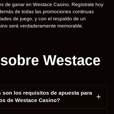
dades de ganar en Westace Casino. Regístrate hoy
demás de todas las promociones continuas
dades de juego, y con el respaldo de un
asino será verdaderamente memorable.
 sobre Westace
 son los requisitos de apuesta para
os de Westace Casino?