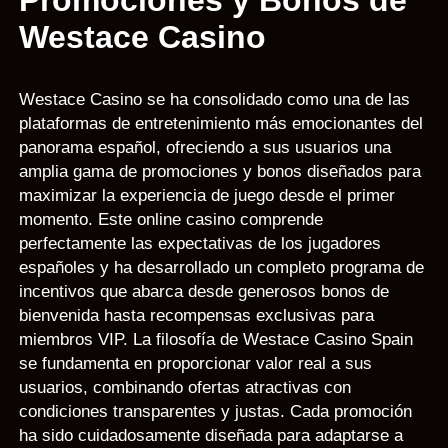
Promociones y Bonos de
Westace Casino
Westace Casino se ha consolidado como una de las
plataformas de entretenimiento más emocionantes del
panorama español, ofreciendo a sus usuarios una
amplia gama de promociones y bonos diseñados para
maximizar la experiencia de juego desde el primer
momento. Este online casino comprende
perfectamente las expectativas de los jugadores
españoles y ha desarrollado un completo programa de
incentivos que abarca desde generosos bonos de
bienvenida hasta recompensas exclusivas para
miembros VIP. La filosofía de Westace Casino Spain
se fundamenta en proporcionar valor real a sus
usuarios, combinando ofertas atractivas con
condiciones transparentes y justas. Cada promoción
ha sido cuidadosamente diseñada para adaptarse a