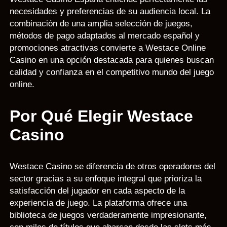
necesidades y preferencias de su audiencia local. La
combinación de una amplia selección de juegos,
métodos de pago adaptados al mercado español y
promociones atractivas convierte a Westace Online
Casino en una opción destacada para quienes buscan
calidad y confianza en el competitivo mundo del juego
online.
Por Qué Elegir Westace
Casino
Westace Casino se diferencia de otros operadores del
sector gracias a su enfoque integral que prioriza la
satisfacción del jugador en cada aspecto de la
experiencia de juego. La plataforma ofrece una
biblioteca de juegos verdaderamente impresionante,