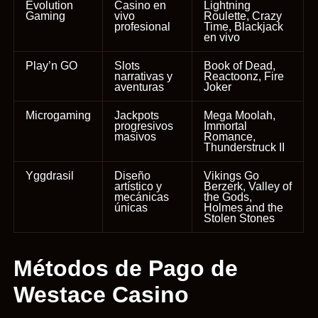
Evolution
Casino en
Lightning
Gaming
vivo
Roulette, Crazy
profesional
Time, Blackjack
en vivo
Play’n GO
Slots
Book of Dead,
narrativas y
Reactoonz, Fire
aventuras
Joker
Microgaming
Jackpots
Mega Moolah,
progresivos
Immortal
masivos
Romance,
Thunderstruck II
Yggdrasil
Diseño
Vikings Go
artístico y
Berzerk, Valley of
mecánicas
the Gods,
únicas
Holmes and the
Stolen Stones
Métodos de Pago de
Westace Casino