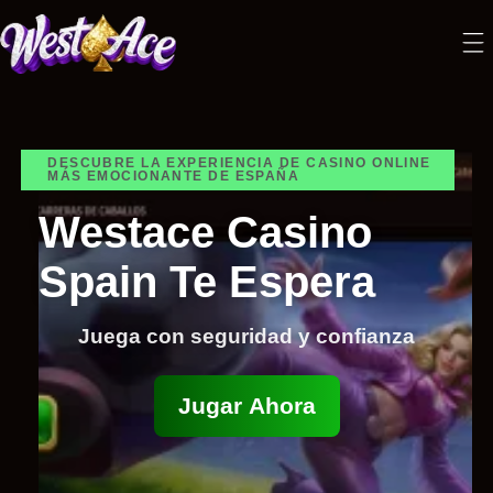
DESCUBRE LA EXPERIENCIA DE CASINO ONLINE
MÁS EMOCIONANTE DE ESPAÑA
Westace Casino
Spain Te Espera
Juega con seguridad y confianza
Jugar Ahora