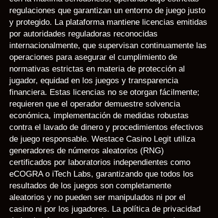
regulaciones que garantizan un entorno de juego justo
y protegido. La plataforma mantiene licencias emitidas
por autoridades reguladoras reconocidas
internacionalmente, que supervisan continuamente las
operaciones para asegurar el cumplimiento de
normativas estrictas en materia de protección al
jugador, equidad en los juegos y transparencia
financiera. Estas licencias no se otorgan fácilmente;
requieren que el operador demuestre solvencia
económica, implementación de medidas robustas
contra el lavado de dinero y procedimientos efectivos
de juego responsable. Westace Casino Legit utiliza
generadores de números aleatorios (RNG)
certificados por laboratorios independientes como
eCOGRA o iTech Labs, garantizando que todos los
resultados de los juegos son completamente
aleatorios y no pueden ser manipulados ni por el
casino ni por los jugadores. La política de privacidad