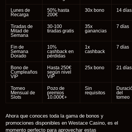
Lunes de
50% hasta
30x bono
14 días
Recarga
200€
Tiradas de
30-100
35x
7 días
Mitad de
tiradas gratis
ganancias
Semana
Fin de
10%
1x
7 días
Semana
cashback en
cashback
Dorado
pérdidas
Bono de
Hasta 250€
25x bono
21 días
Cumpleaños
según nivel
VIP
VIP
Torneo
Pozo de
Sin
Duraci
Mensual de
premios
requisitos
del
Slots
10.000€+
torneo
Ahora que conoces toda la gama de bonos y
promociones disponibles en Westace Casino, es el
momento perfecto para aprovechar estas