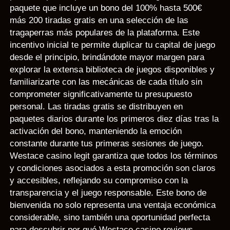
paquete que incluye un bono del 100% hasta 500€
más 200 tiradas gratis en una selección de las
tragaperras más populares de la plataforma. Este
incentivo inicial te permite duplicar tu capital de juego
desde el principio, brindándote mayor margen para
explorar la extensa biblioteca de juegos disponibles y
familiarizarte con las mecánicas de cada título sin
comprometer significativamente tu presupuesto
personal. Las tiradas gratis se distribuyen en
paquetes diarios durante los primeros diez días tras la
activación del bono, manteniendo la emoción
constante durante tus primeras sesiones de juego.
Westace casino legit garantiza que todos los términos
y condiciones asociados a esta promoción son claros
y accesibles, reflejando su compromiso con la
transparencia y el juego responsable. Este bono de
bienvenida no solo representa una ventaja económica
considerable, sino también una oportunidad perfecta
para descubrir por qué Westace casino reviews