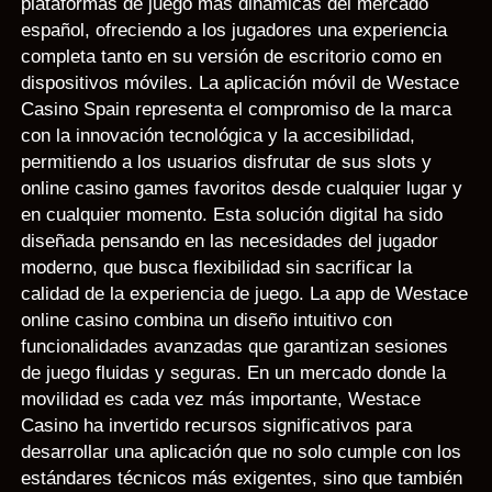
plataformas de juego más dinámicas del mercado
español, ofreciendo a los jugadores una experiencia
completa tanto en su versión de escritorio como en
dispositivos móviles. La aplicación móvil de Westace
Casino Spain representa el compromiso de la marca
con la innovación tecnológica y la accesibilidad,
permitiendo a los usuarios disfrutar de sus slots y
online casino games favoritos desde cualquier lugar y
en cualquier momento. Esta solución digital ha sido
diseñada pensando en las necesidades del jugador
moderno, que busca flexibilidad sin sacrificar la
calidad de la experiencia de juego. La app de Westace
online casino combina un diseño intuitivo con
funcionalidades avanzadas que garantizan sesiones
de juego fluidas y seguras. En un mercado donde la
movilidad es cada vez más importante, Westace
Casino ha invertido recursos significativos para
desarrollar una aplicación que no solo cumple con los
estándares técnicos más exigentes, sino que también